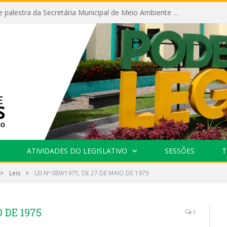
Câmara recebe palestra da Secretária Municipal de Meio Ambiente sobre as ações da “SEMANA DO MEIO AMBIENTE”
ATIVIDADES DO LEGISLATIVO
SESSÕES
T
»
»
Leis
LEI Nº 089/1975, DE 27 DE MAIO DE 1975
O DE 1975
0