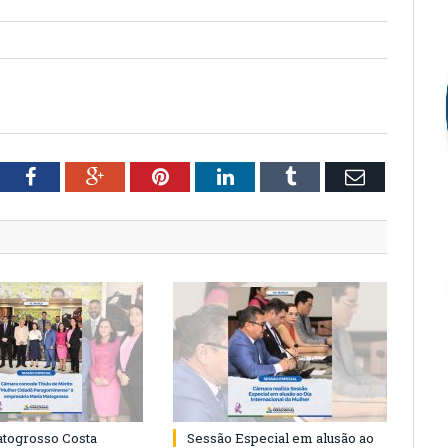
tter
Facebook
Google+
Pinterest
LinkedIn
Tumblr
Email
togrosso Costa
Sessão Especial em alusão ao