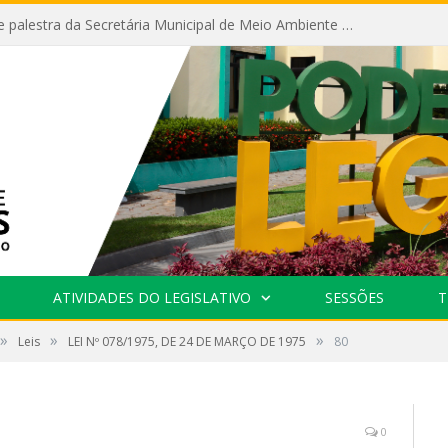
Câmara recebe palestra da Secretária Municipal de Meio Ambiente sobre as ações da “SEMANA DO MEIO AMBIENTE”
ATIVIDADES DO LEGISLATIVO
SESSÕES
T
»
»
»
Leis
LEI Nº 078/1975, DE 24 DE MARÇO DE 1975
80
0