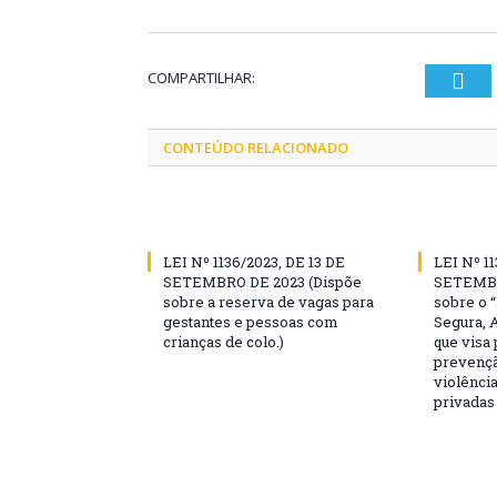
COMPARTILHAR:
Twi
CONTEÚDO RELACIONADO
LEI Nº 1136/2023, DE 13 DE
LEI Nº 11
SETEMBRO DE 2023 (Dispõe
SETEMBR
sobre a reserva de vagas para
sobre o 
gestantes e pessoas com
Segura, 
crianças de colo.)
que visa
prevençã
violência
privadas