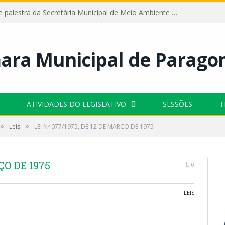
Câmara recebe palestra da Secretária Municipal de Meio Ambiente sobre as ações da “SEMANA DO MEIO AMBIENTE”
ATIVIDADES DO LEGISLATIVO
SESSÕES
T
»
»
Leis
LEI Nº 077/1975, DE 12 DE MARÇO DE 1975
ÇO DE 1975
0
LEIS