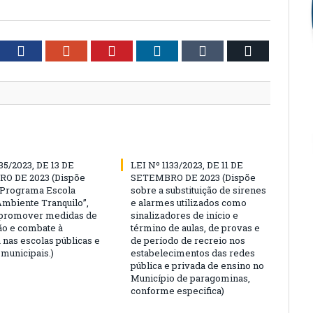
tter
Facebook
Google+
Pinterest
LinkedIn
Tumblr
Email
35/2023, DE 13 DE
LEI Nº 1133/2023, DE 11 DE
O DE 2023 (Dispõe
SETEMBRO DE 2023 (Dispõe
“Programa Escola
sobre a substituição de sirenes
Ambiente Tranquilo”,
e alarmes utilizados como
 promover medidas de
sinalizadores de início e
o e combate à
término de aulas, de provas e
 nas escolas públicas e
de período de recreio nos
 municipais.)
estabelecimentos das redes
pública e privada de ensino no
Município de paragominas,
conforme especifica)