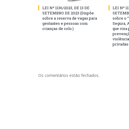
LEI Nº 1136/2023, DE 13 DE
LEI Nº 11
SETEMBRO DE 2023 (Dispõe
SETEMBR
sobre a reserva de vagas para
sobre o 
gestantes e pessoas com
Segura, 
crianças de colo.)
que visa
prevençã
violência
privadas
Os comentários estão fechados.