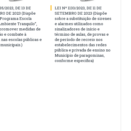
35/2023, DE 13 DE
LEI Nº 1133/2023, DE 11 DE
O DE 2023 (Dispõe
SETEMBRO DE 2023 (Dispõe
“Programa Escola
sobre a substituição de sirenes
Ambiente Tranquilo”,
e alarmes utilizados como
 promover medidas de
sinalizadores de início e
o e combate à
término de aulas, de provas e
 nas escolas públicas e
de período de recreio nos
 municipais.)
estabelecimentos das redes
pública e privada de ensino no
Município de paragominas,
conforme especifica)