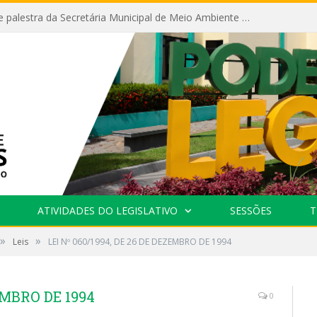
Câmara recebe palestra da Secretária Municipal de Meio Ambiente sobre as ações da “SEMANA DO MEIO AMBIENTE”
ATIVIDADES DO LEGISLATIVO
SESSÕES
T
»
»
Leis
LEI Nº 060/1994, DE 26 DE DEZEMBRO DE 1994
ZEMBRO DE 1994
0