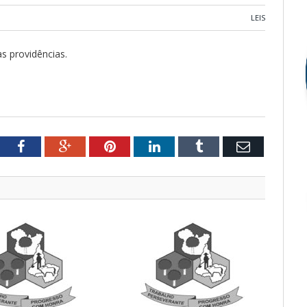
LEIS
as providências.
tter
Facebook
Google+
Pinterest
LinkedIn
Tumblr
Email