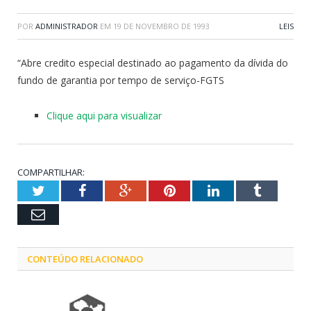
POR
ADMINISTRADOR
EM
19 DE NOVEMBRO DE 1993
LEIS
“Abre credito especial destinado ao pagamento da dívida do
fundo de garantia por tempo de serviço-FGTS
Clique aqui para visualizar
COMPARTILHAR:
Twitter
Facebook
Google+
Pinterest
LinkedIn
Tumblr
Email
CONTEÚDO RELACIONADO