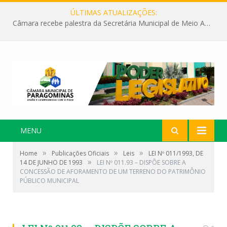
ÚLTIMAS ATUALIZAÇÕES:
Câmara recebe palestra da Secretária Municipal de Meio Ambiente sobre as ações da “SEMANA DO MEIO AMBIENTE”
MENU
»
»
»
Home
Publicações Oficiais
Leis
LEI Nº 011/1993, DE
»
14 DE JUNHO DE 1993
LEI Nº 011.93 – DISPÕE SOBRE A
CONCESSÃO DE AFORAMENTO DE UM TERRENO DO PATRIMÔNIO
PÚBLICO MUNICIPAL