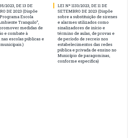
35/2023, DE 13 DE
LEI Nº 1133/2023, DE 11 DE
O DE 2023 (Dispõe
SETEMBRO DE 2023 (Dispõe
“Programa Escola
sobre a substituição de sirenes
Ambiente Tranquilo”,
e alarmes utilizados como
 promover medidas de
sinalizadores de início e
o e combate à
término de aulas, de provas e
 nas escolas públicas e
de período de recreio nos
 municipais.)
estabelecimentos das redes
pública e privada de ensino no
Município de paragominas,
conforme especifica)