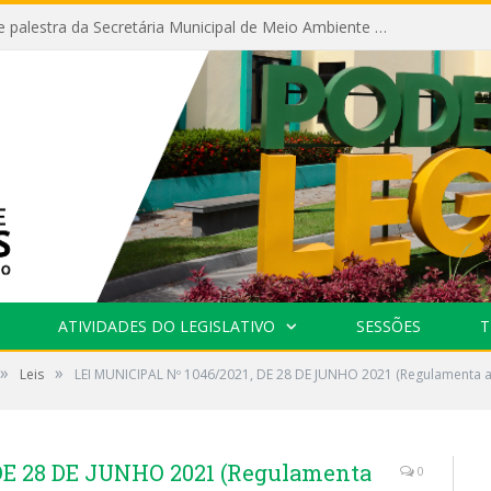
Câmara recebe palestra da Secretária Municipal de Meio Ambiente sobre as ações da “SEMANA DO MEIO AMBIENTE”
ATIVIDADES DO LEGISLATIVO
SESSÕES
T
»
»
Leis
LEI MUNICIPAL Nº 1046/2021, DE 28 DE JUNHO 2021 (Regulamenta a
DE 28 DE JUNHO 2021 (Regulamenta
0