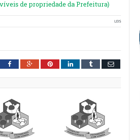
víveis de propriedade da Prefeitura)
LEIS
tter
Facebook
Google+
Pinterest
LinkedIn
Tumblr
Email