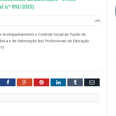
 nº 891/2015)
LEIS
 de Acompanhamento e Controle Social do Fundo de
ca e de Valorização dos Profissionais da Educação -
015
tter
Facebook
Google+
Pinterest
LinkedIn
Tumblr
Email