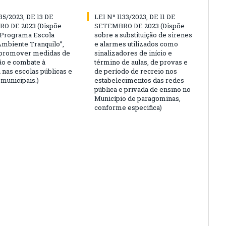
35/2023, DE 13 DE
LEI Nº 1133/2023, DE 11 DE
O DE 2023 (Dispõe
SETEMBRO DE 2023 (Dispõe
“Programa Escola
sobre a substituição de sirenes
Ambiente Tranquilo”,
e alarmes utilizados como
 promover medidas de
sinalizadores de início e
o e combate à
término de aulas, de provas e
 nas escolas públicas e
de período de recreio nos
 municipais.)
estabelecimentos das redes
pública e privada de ensino no
Município de paragominas,
conforme especifica)