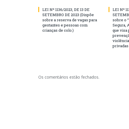
LEI Nº 1136/2023, DE 13 DE
LEI Nº 11
SETEMBRO DE 2023 (Dispõe
SETEMBR
sobre a reserva de vagas para
sobre o 
gestantes e pessoas com
Segura, 
crianças de colo.)
que visa
prevençã
violência
privadas
Os comentários estão fechados.