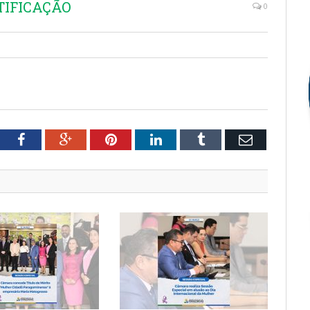
TIFICAÇÃO
0
tter
Facebook
Google+
Pinterest
LinkedIn
Tumblr
Email