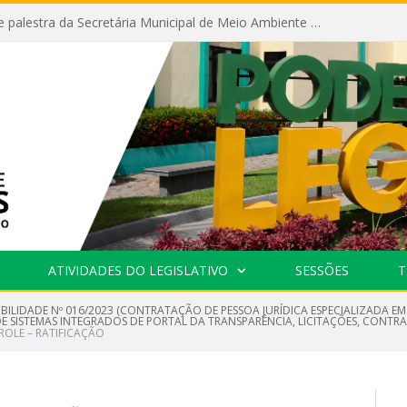
Câmara recebe palestra da Secretária Municipal de Meio Ambiente sobre as ações da “SEMANA DO MEIO AMBIENTE”
ATIVIDADES DO LEGISLATIVO
SESSÕES
T
IBILIDADE Nº 016/2023 (CONTRATAÇÃO DE PESSOA JURÍDICA ESPECIALIZADA E
 SISTEMAS INTEGRADOS DE PORTAL DA TRANSPARÊNCIA, LICITAÇÕES, CONTRAT
OLE – RATIFICAÇÃO