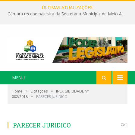
ÚLTIMAS ATUALIZAÇÕES:
Câmara recebe palestra da Secretária Municipal de Meio Ambiente sobre as ações da “SEMANA DO MEIO AMBIENTE”
MENU
»
»
Home
Licitações
INEXIGIBILIDADE Nº
»
002/2018
PARECER JURIDICO
PARECER JURIDICO
0