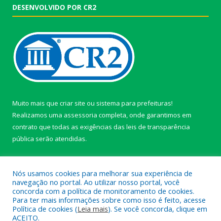
DESENVOLVIDO POR CR2
Muito mais que
criar site
ou
sistema para prefeituras
!
Realizamos uma
assessoria
completa, onde garantimos em
contrato que todas as exigências das
leis de transparência
pública
serão atendidas.
Conheça o
PNTP
e o
Radar da Transparência Pública
Nós usamos cookies para melhorar sua experiência de
navegação no portal. Ao utilizar nosso portal, você
concorda com a política de monitoramento de cookies.
Para ter mais informações sobre como isso é feito, acesse
Política de cookies (
Leia mais
). Se você concorda, clique em
Todos os direitos reservados a câmara de Paragominas.
ACEITO.