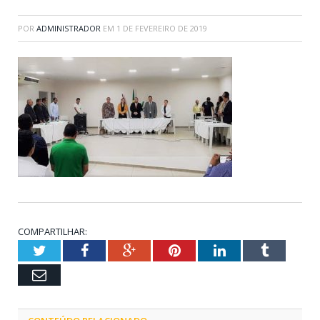
POR
ADMINISTRADOR
EM
1 DE FEVEREIRO DE 2019
COMPARTILHAR:
Twitter
Facebook
Google+
Pinterest
LinkedIn
Tumblr
Email