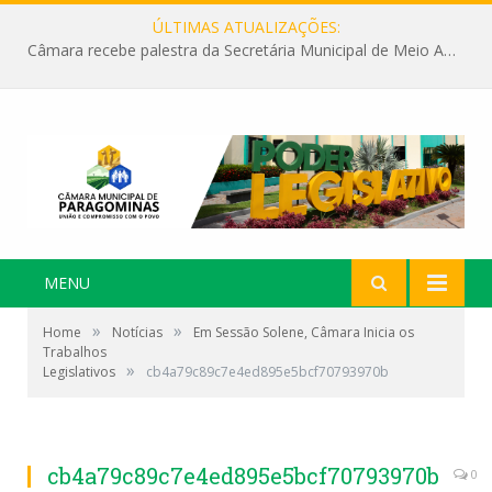
ÚLTIMAS ATUALIZAÇÕES:
Câmara recebe palestra da Secretária Municipal de Meio Ambiente sobre as ações da “SEMANA DO MEIO AMBIENTE”
MENU
»
»
Home
Notícias
Em Sessão Solene, Câmara Inicia os
Trabalhos
»
Legislativos
cb4a79c89c7e4ed895e5bcf70793970b
cb4a79c89c7e4ed895e5bcf70793970b
0