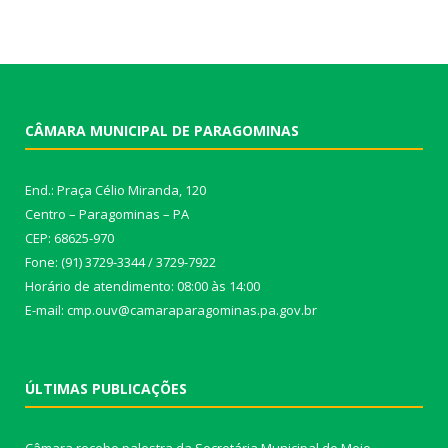
CÂMARA MUNICIPAL DE PARAGOMINAS
End.: Praça Célio Miranda, 120
Centro – Paragominas – PA
CEP: 68625-970
Fone: (91) 3729-3344 / 3729-7922
Horário de atendimento: 08:00 às 14:00
E-mail: cmp.ouv@camaraparagominas.pa.gov.br
ÚLTIMAS PUBLICAÇÕES
Câmara recebe palestra da Secretária Municipal de Meio