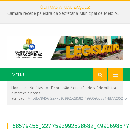
ÚLTIMAS ATUALIZAÇÕES:
Câmara recebe palestra da Secretária Municipal de Meio Ambiente sobre as ações da “SEMANA DO MEIO AMBIENTE”
MENU
»
»
Home
Notícias
Depressão é questão de saúde pública
e merece a nossa
»
atenção
58579456_2277593992528682_4990698577148772352_o
58579456_2277593992528682_4990698577