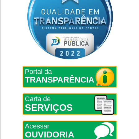
Portal da
TRANSPARÊNCIA
Carta de
SERVIÇOS
Acessar
OUVIDORIA