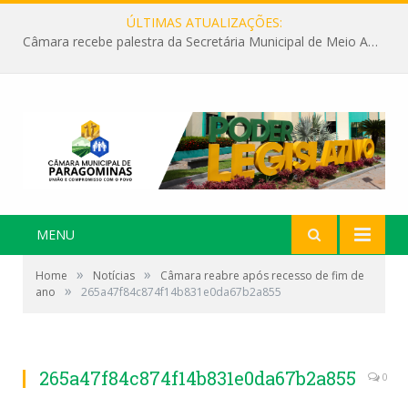
ÚLTIMAS ATUALIZAÇÕES:
Câmara recebe palestra da Secretária Municipal de Meio Ambiente sobre as ações da “SEMANA DO MEIO AMBIENTE”
MENU
»
»
Home
Notícias
Câmara reabre após recesso de fim de
»
ano
265a47f84c874f14b831e0da67b2a855
265a47f84c874f14b831e0da67b2a855
0