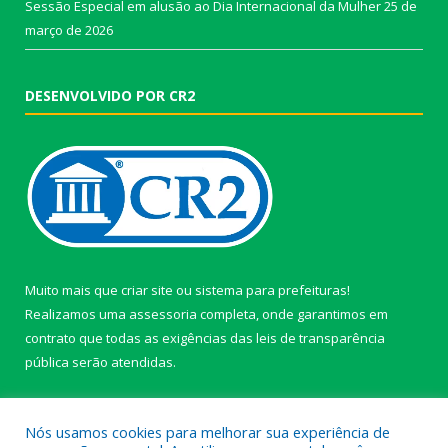
Sessão Especial em alusão ao Dia Internacional da Mulher
25 de
março de 2026
DESENVOLVIDO POR CR2
Muito mais que
criar site
ou
sistema para prefeituras
!
Realizamos uma
assessoria
completa, onde garantimos em
contrato que todas as exigências das
leis de transparência
pública
serão atendidas.
Conheça o
PNTP
e o
Radar da Transparência Pública
Nós usamos cookies para melhorar sua experiência de