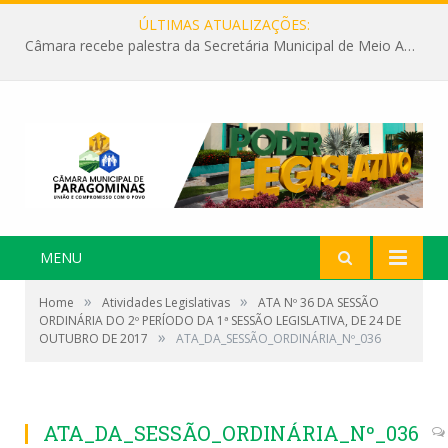
ÚLTIMAS ATUALIZAÇÕES:
Câmara recebe palestra da Secretária Municipal de Meio Ambiente sobre as ações da “SEMANA DO MEIO AMBIENTE”
MENU
»
»
Home
Atividades Legislativas
ATA Nº 36 DA SESSÃO
ORDINÁRIA DO 2º PERÍODO DA 1ª SESSÃO LEGISLATIVA, DE 24 DE
»
OUTUBRO DE 2017
ATA_DA_SESSÃO_ORDINÁRIA_Nº_036
ATA_DA_SESSÃO_ORDINÁRIA_Nº_036