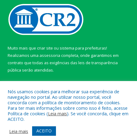
Muito mais que
criar site
ou
sistema para prefeituras
!
Realizamos uma
assessoria
completa, onde garantimos em
contrato que todas as exigências das
leis de transparência
pública
serão atendidas.
Conheça o
PNTP
e o
Radar da Transparência Pública
Nós usamos cookies para melhorar sua experiência de
navegação no portal. Ao utilizar nosso portal, você
concorda com a política de monitoramento de cookies.
Para ter mais informações sobre como isso é feito, acesse
Política de cookies (
Leia mais
). Se você concorda, clique em
Todos os direitos reservados a câmara de Paragominas.
ACEITO.
Mapa do Site
Acessar Área Administrativa
ACEITO
Leia mais
Acessar Webmail