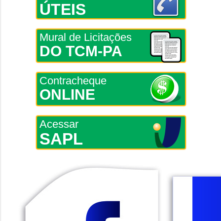
ÚTEIS
Mural de Licitações
DO TCM-PA
Contracheque
ONLINE
Acessar
SAPL