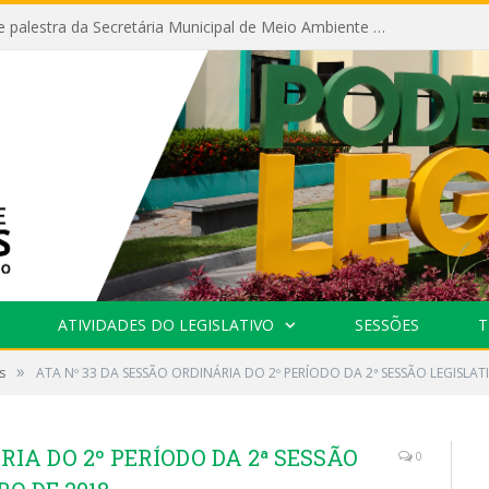
Câmara recebe palestra da Secretária Municipal de Meio Ambiente sobre as ações da “SEMANA DO MEIO AMBIENTE”
ATIVIDADES DO LEGISLATIVO
SESSÕES
T
»
s
ATA Nº 33 DA SESSÃO ORDINÁRIA DO 2º PERÍODO DA 2ª SESSÃO LEGISLAT
RIA DO 2º PERÍODO DA 2ª SESSÃO
0