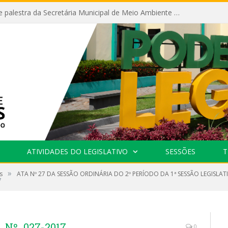
Câmara recebe palestra da Secretária Municipal de Meio Ambiente sobre as ações da “SEMANA DO MEIO AMBIENTE”
ATIVIDADES DO LEGISLATIVO
SESSÕES
T
»
s
ATA Nº 27 DA SESSÃO ORDINÁRIA DO 2º PERÍODO DA 1ª SESSÃO LEGISLAT
7
Nº_027-2017
0