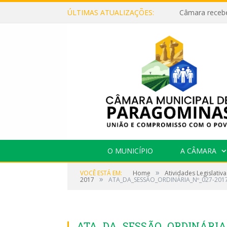
ÚLTIMAS ATUALIZAÇÕES:
O MUNICÍPIO
A CÂMARA
»
VOCÊ ESTÁ EM:
Home
Atividades Legislativa
»
2017
ATA_DA_SESSÃO_ORDINÁRIA_Nº_027-201
ATA_DA_SESSÃO_ORDINÁRIA_