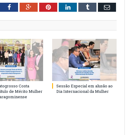
tter
Facebook
Google+
Pinterest
LinkedIn
Tumblr
Email
togrosso Costa
Sessão Especial em alusão ao
ítulo de Mérito Mulher
Dia Internacional da Mulher
Paragominense