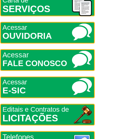
Carta de
SERVIÇOS
Acessar
OUVIDORIA
Acessar
FALE CONOSCO
Acessar
E-SIC
Editais e Contratos de
LICITAÇÕES
Telefones