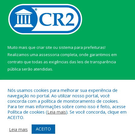
Muito mais que
criar site
ou
sistema para prefeituras
!
Realizamos uma
assessoria
completa, onde garantimos em
contrato que todas as exigências das
leis de transparência
pública
serão atendidas.
Conheça o
PNTP
e o
Radar da Transparência Pública
Nós usamos cookies para melhorar sua experiência de
navegação no portal. Ao utilizar nosso portal, você
concorda com a política de monitoramento de cookies.
Para ter mais informações sobre como isso é feito, acesse
Política de cookies (
Leia mais
). Se você concorda, clique em
Todos os direitos reservados a câmara de Paragominas.
ACEITO.
Mapa do Site
Acessar Área Administrativa
ACEITO
Leia mais
Acessar Webmail