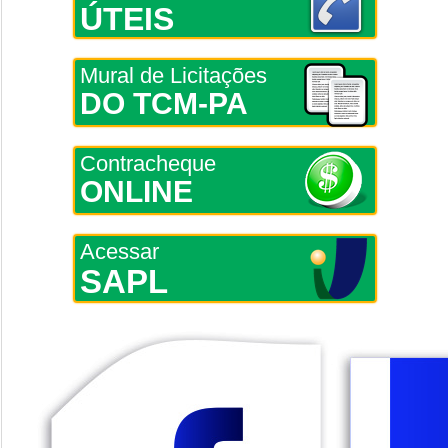
ÚTEIS
Mural de Licitações
DO TCM-PA
Contracheque
ONLINE
Acessar
SAPL