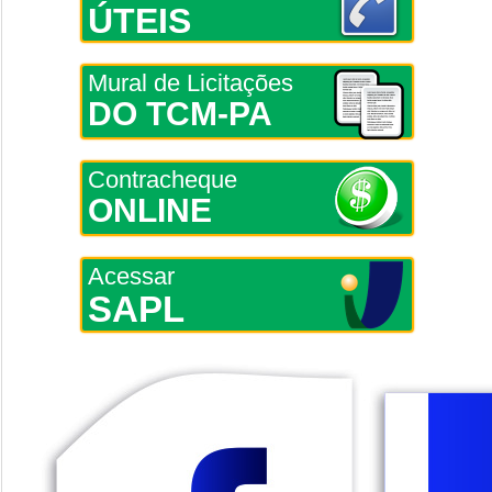
ÚTEIS
Mural de Licitações
DO TCM-PA
Contracheque
ONLINE
Acessar
SAPL