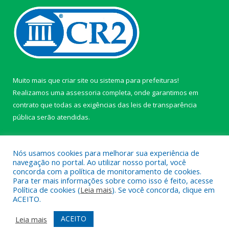
Muito mais que
criar site
ou
sistema para prefeituras
!
Realizamos uma
assessoria
completa, onde garantimos em
contrato que todas as exigências das
leis de transparência
pública
serão atendidas.
Conheça o
PNTP
e o
Radar da Transparência Pública
Nós usamos cookies para melhorar sua experiência de
navegação no portal. Ao utilizar nosso portal, você
concorda com a política de monitoramento de cookies.
Para ter mais informações sobre como isso é feito, acesse
Política de cookies (
Leia mais
). Se você concorda, clique em
Todos os direitos reservados a câmara de Paragominas.
ACEITO.
Mapa do Site
Acessar Área Administrativa
ACEITO
Leia mais
Acessar Webmail