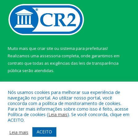
Muito mais que
criar site
ou
sistema para prefeituras
!
Realizamos uma
assessoria
completa, onde garantimos em
contrato que todas as exigências das
leis de transparência
pública
serão atendidas.
Conheça o
PNTP
e o
Radar da Transparência Pública
Nós usamos cookies para melhorar sua experiência de
navegação no portal. Ao utilizar nosso portal, você
concorda com a política de monitoramento de cookies.
Para ter mais informações sobre como isso é feito, acesse
Política de cookies (
Leia mais
). Se você concorda, clique em
Todos os direitos reservados a câmara de Paragominas.
ACEITO.
Mapa do Site
Acessar Área Administrativa
ACEITO
Leia mais
Acessar Webmail