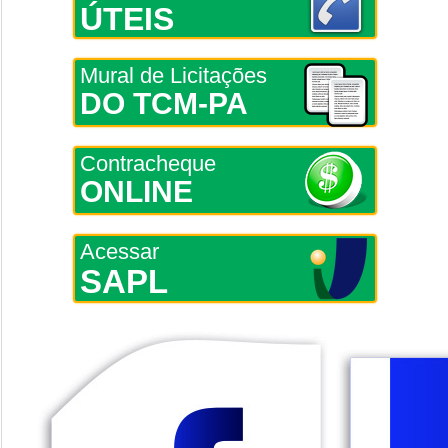
ÚTEIS
Mural de Licitações
DO TCM-PA
Contracheque
ONLINE
Acessar
SAPL