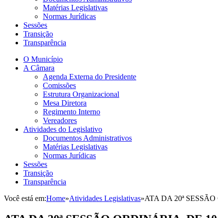
Matérias Legislativas
Normas Jurídicas
Sessões
Transição
Transparência
O Município
A Câmara
Agenda Externa do Presidente
Comissões
Estrutura Organizacional
Mesa Diretora
Regimento Interno
Vereadores
Atividades do Legislativo
Documentos Administrativos
Matérias Legislativas
Normas Jurídicas
Sessões
Transição
Transparência
Você está em:
Home
»
Atividades Legislativas
»
ATA DA 20ª SESSÃO