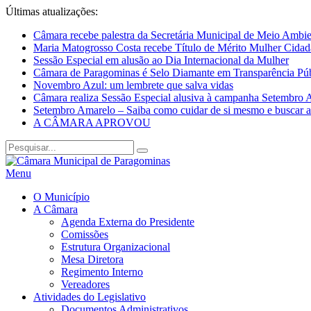
Últimas atualizações:
Câmara recebe palestra da Secretária Municipal de Meio
Maria Matogrosso Costa recebe Título de Mérito Mulher Cida
Sessão Especial em alusão ao Dia Internacional da Mulher
Câmara de Paragominas é Selo Diamante em Transparência Púb
Novembro Azul: um lembrete que salva vidas
Câmara realiza Sessão Especial alusiva à campanha Setembro 
Setembro Amarelo – Saiba como cuidar de si mesmo e buscar 
A CÂMARA APROVOU
Menu
O Município
A Câmara
Agenda Externa do Presidente
Comissões
Estrutura Organizacional
Mesa Diretora
Regimento Interno
Vereadores
Atividades do Legislativo
Documentos Administrativos