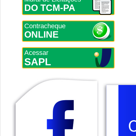
DO TCM-PA
Contracheque
ONLINE
Acessar
SAPL