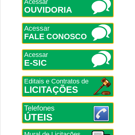
Acessar
OUVIDORIA
Acessar
FALE CONOSCO
Acessar
E-SIC
Editais e Contratos de
LICITAÇÕES
Telefones
ÚTEIS
Mural de Licitações