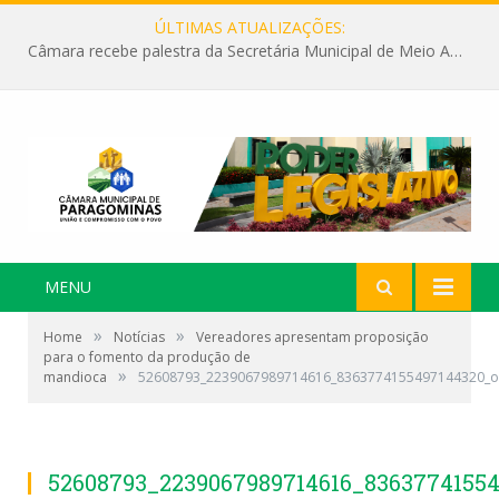
ÚLTIMAS ATUALIZAÇÕES:
Câmara recebe palestra da Secretária Municipal de Meio Ambiente sobre as ações da “SEMANA DO MEIO AMBIENTE”
MENU
»
»
Home
Notícias
Vereadores apresentam proposição
para o fomento da produção de
»
mandioca
52608793_2239067989714616_8363774155497144320_o
52608793_2239067989714616_8363774155