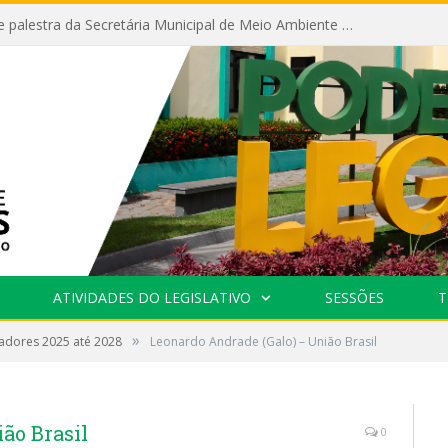
Câmara recebe palestra da Secretária Municipal de Meio Ambiente sobre as ações da “SEMANA DO MEIO AMBIENTE”
ATIVIDADES DO LEGISLATIVO
SESSÕES
T
»
adores 2025 até 2028
Leonardo Andrade (Galo) – União Brasil
ão Brasil
0