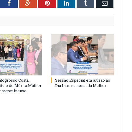
tter
Facebook
Google+
Pinterest
LinkedIn
Tumblr
Email
togrosso Costa
Sessão Especial em alusão ao
ítulo de Mérito Mulher
Dia Internacional da Mulher
Paragominense