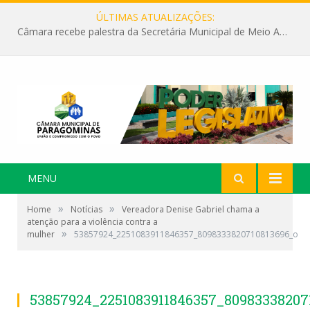
ÚLTIMAS ATUALIZAÇÕES:
Câmara recebe palestra da Secretária Municipal de Meio Ambiente sobre as ações da “SEMANA DO MEIO AMBIENTE”
MENU
»
»
Home
Notícias
Vereadora Denise Gabriel chama a
atenção para a violência contra a
»
mulher
53857924_2251083911846357_8098333820710813696_o
53857924_2251083911846357_80983338207