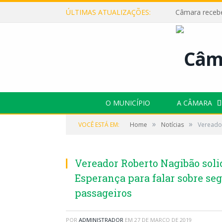
ÚLTIMAS ATUALIZAÇÕES:
O MUNICÍPIO
A CÂMARA
»
»
VOCÊ ESTÁ EM:
Home
Notícias
Vereador
Vereador Roberto Nagibão soli
Esperança para falar sobre se
passageiros
POR
ADMINISTRADOR
EM
27 DE MARÇO DE 2019