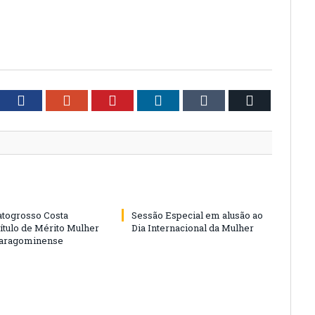
tter
Facebook
Google+
Pinterest
LinkedIn
Tumblr
Email
togrosso Costa
Sessão Especial em alusão ao
ítulo de Mérito Mulher
Dia Internacional da Mulher
Paragominense