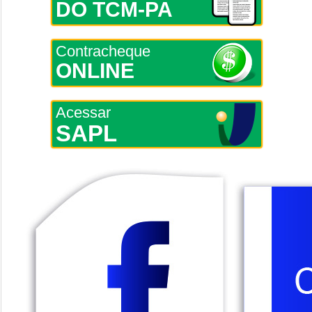
DO TCM-PA
Contracheque
ONLINE
Acessar
SAPL