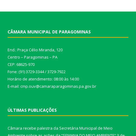
CÂMARA MUNICIPAL DE PARAGOMINAS
End.: Praça Célio Miranda, 120
Centro – Paragominas – PA
CEP: 68625-970
Fone: (91) 3729-3344 / 3729-7922
Horário de atendimento: 08:00 às 14:00
E-mail: cmp.ouv@camaraparagominas.pa.gov.br
ÚLTIMAS PUBLICAÇÕES
Câmara recebe palestra da Secretária Municipal de Meio
Ambiente sobre as ações da “SEMANA DO MEIO AMBIENTE”
3 de