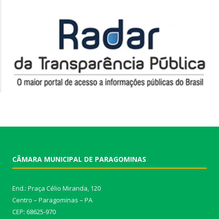
CÂMARA MUNICIPAL DE PARAGOMINAS
End.: Praça Célio Miranda, 120
Centro – Paragominas – PA
CEP: 68625-970