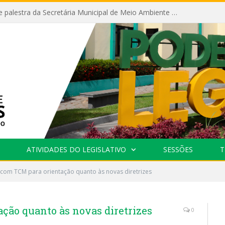
Câmara recebe palestra da Secretária Municipal de Meio Ambiente sobre as ações da “SEMANA DO MEIO AMBIENTE”
ATIVIDADES DO LEGISLATIVO
SESSÕES
T
com TCM para orientação quanto às novas diretrizes
ção quanto às novas diretrizes
0