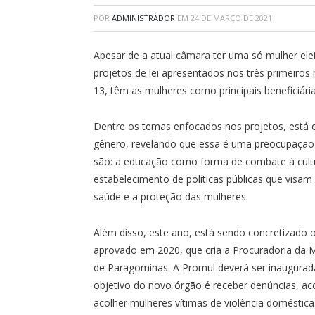
POR
ADMINISTRADOR
EM
24 DE MARÇO DE 2021
Apesar de a atual câmara ter uma só mulher elei
projetos de lei apresentados nos três primeiros
13, têm as mulheres como principais beneficiária
Dentre os temas enfocados nos projetos, está 
gênero, revelando que essa é uma preocupação
são: a educação como forma de combate à cultu
estabelecimento de políticas públicas que visam
saúde e a proteção das mulheres.
Além disso, este ano, está sendo concretizado 
aprovado em 2020, que cria a Procuradoria da 
de Paragominas. A Promul deverá ser inaugurad
objetivo do novo órgão é receber denúncias, a
acolher mulheres vítimas de violência doméstica