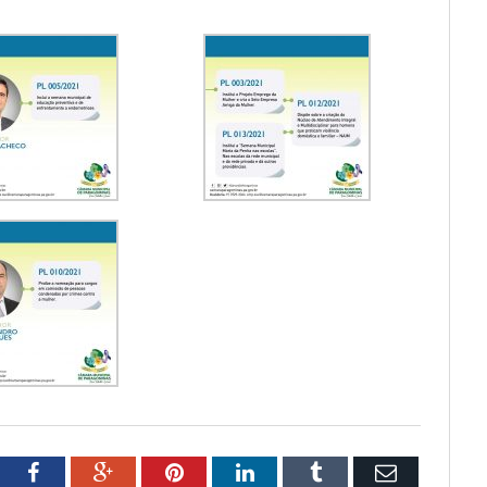
tter
Facebook
Google+
Pinterest
LinkedIn
Tumblr
Email