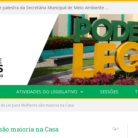
Câmara recebe palestra da Secretária Municipal de Meio Ambiente sobre as ações da “SEMANA DO MEIO AMBIENTE”
ATIVIDADES DO LEGISLATIVO
SESSÕES
T
 de Lei para Mulheres são maioria na Casa
 são maioria na Casa
0