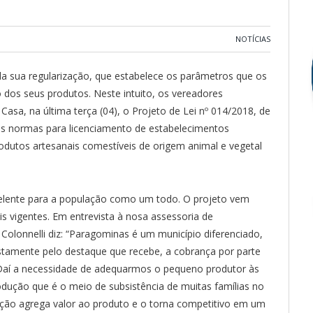
NOTÍCIAS
a sua regularização, que estabelece os parâmetros que os
 dos seus produtos. Neste intuito, os vereadores
asa, na última terça (04), o Projeto de Lei nº 014/2018, de
 as normas para licenciamento de estabelecimentos
odutos artesanais comestíveis de origem animal e vegetal
elente para a população como um todo. O projeto vem
s vigentes. Em entrevista à nosa assessoria de
 Colonnelli diz: “Paragominas é um município diferenciado,
ustamente pelo destaque que recebe, a cobrança por parte
 Daí a necessidade de adequarmos o pequeno produtor às
rodução que é o meio de subsistência de muitas famílias no
ação agrega valor ao produto e o torna competitivo em um