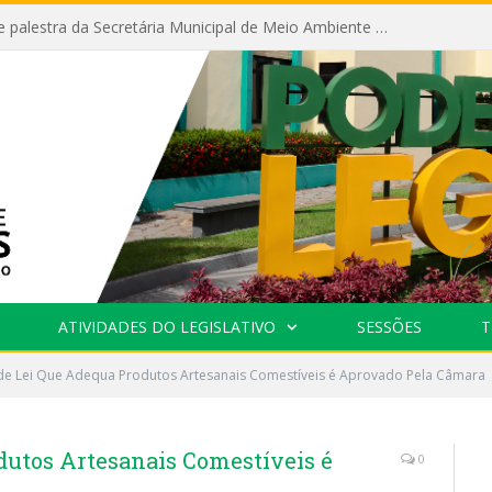
Câmara recebe palestra da Secretária Municipal de Meio Ambiente sobre as ações da “SEMANA DO MEIO AMBIENTE”
ATIVIDADES DO LEGISLATIVO
SESSÕES
T
 de Lei Que Adequa Produtos Artesanais Comestíveis é Aprovado Pela Câmara
dutos Artesanais Comestíveis é
0