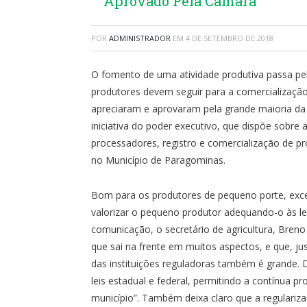
Aprovado Pela Câmara
POR
ADMINISTRADOR
EM
4 DE SETEMBRO DE 2018
O fomento de uma atividade produtiva passa pel
produtores devem seguir para a comercialização
apreciaram e aprovaram pela grande maioria da C
iniciativa do poder executivo, que dispõe sobre
processadores, registro e comercialização de pr
no Município de Paragominas.
Bom para os produtores de pequeno porte, exc
valorizar o pequeno produtor adequando-o às lei
comunicação, o secretário de agricultura, Breno
que sai na frente em muitos aspectos, e que, j
das instituições reguladoras também é grande.
leis estadual e federal, permitindo a contínua p
município”. Também deixa claro que a regulariz