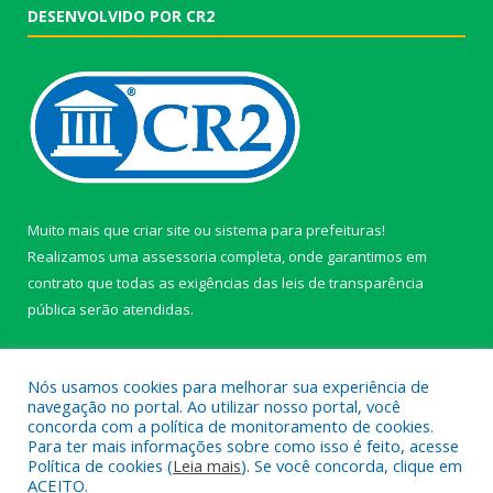
DESENVOLVIDO POR CR2
Muito mais que
criar site
ou
sistema para prefeituras
!
Realizamos uma
assessoria
completa, onde garantimos em
contrato que todas as exigências das
leis de transparência
pública
serão atendidas.
Conheça o
PNTP
e o
Radar da Transparência Pública
Nós usamos cookies para melhorar sua experiência de
navegação no portal. Ao utilizar nosso portal, você
concorda com a política de monitoramento de cookies.
Para ter mais informações sobre como isso é feito, acesse
Política de cookies (
Leia mais
). Se você concorda, clique em
Todos os direitos reservados a câmara de Paragominas.
ACEITO.