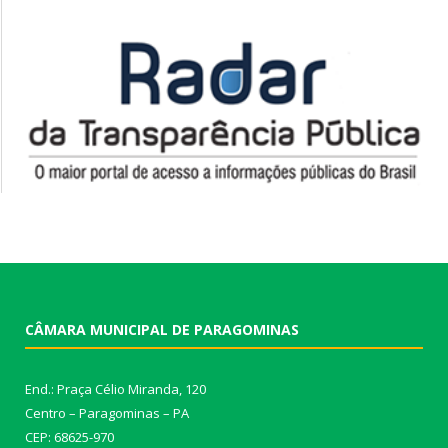
CÂMARA MUNICIPAL DE PARAGOMINAS
End.: Praça Célio Miranda, 120
Centro – Paragominas – PA
CEP: 68625-970