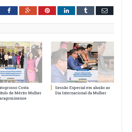
tter
Facebook
Google+
Pinterest
LinkedIn
Tumblr
Email
togrosso Costa
Sessão Especial em alusão ao
ítulo de Mérito Mulher
Dia Internacional da Mulher
Paragominense