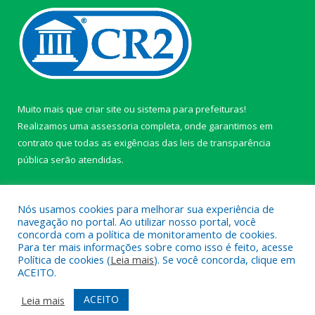
Muito mais que
criar site
ou
sistema para prefeituras
!
Realizamos uma
assessoria
completa, onde garantimos em
contrato que todas as exigências das
leis de transparência
pública
serão atendidas.
Conheça o
PNTP
e o
Radar da Transparência Pública
Nós usamos cookies para melhorar sua experiência de
navegação no portal. Ao utilizar nosso portal, você
concorda com a política de monitoramento de cookies.
Para ter mais informações sobre como isso é feito, acesse
Política de cookies (
Leia mais
). Se você concorda, clique em
Todos os direitos reservados a câmara de Paragominas.
ACEITO.
Mapa do Site
Acessar Área Administrativa
ACEITO
Leia mais
Acessar Webmail