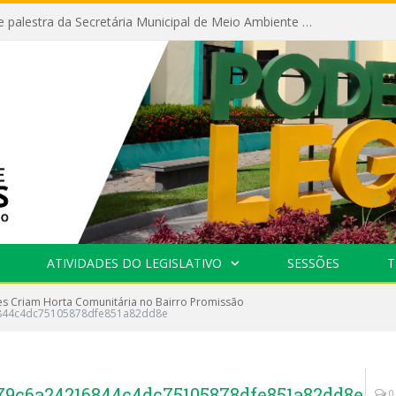
Câmara recebe palestra da Secretária Municipal de Meio Ambiente sobre as ações da “SEMANA DO MEIO AMBIENTE”
ATIVIDADES DO LEGISLATIVO
SESSÕES
T
es Criam Horta Comunitária no Bairro Promissão
844c4dc75105878dfe851a82dd8e
79c6a24216844c4dc75105878dfe851a82dd8e
0