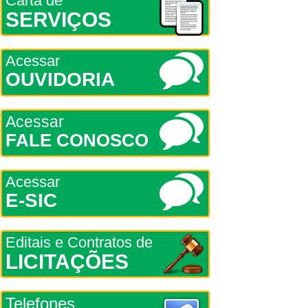
Carta de
SERVIÇOS
Acessar
OUVIDORIA
Acessar
FALE CONOSCO
Acessar
E-SIC
Editais e Contratos de
LICITAÇÕES
Telefones