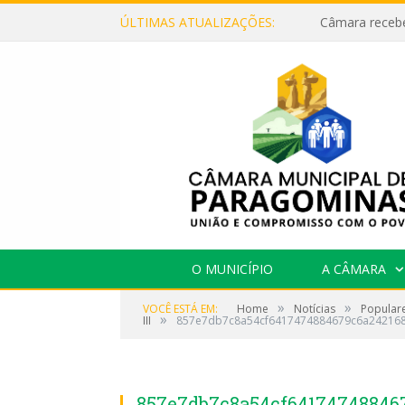
ÚLTIMAS ATUALIZAÇÕES:
O MUNICÍPIO
A CÂMARA
»
»
VOCÊ ESTÁ EM:
Home
Notícias
Popular
»
III
857e7db7c8a54cf6417474884679c6a24216
857e7db7c8a54cf64174748846