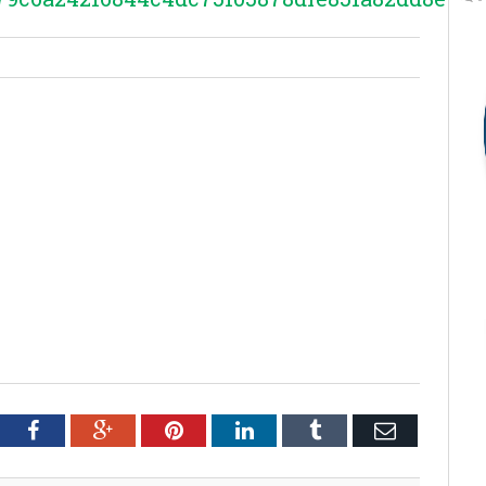
tter
Facebook
Google+
Pinterest
LinkedIn
Tumblr
Email