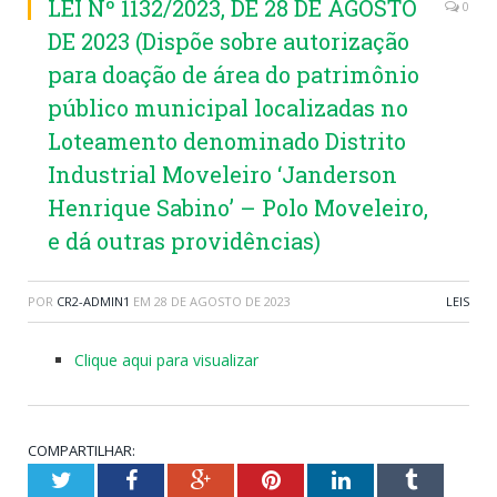
LEI Nº 1132/2023, DE 28 DE AGOSTO
0
DE 2023 (Dispõe sobre autorização
para doação de área do patrimônio
público municipal localizadas no
Loteamento denominado Distrito
Industrial Moveleiro ‘Janderson
Henrique Sabino’ – Polo Moveleiro,
e dá outras providências)
POR
CR2-ADMIN1
EM
28 DE AGOSTO DE 2023
LEIS
Clique aqui para visualizar
COMPARTILHAR:
Twitter
Facebook
Google+
Pinterest
LinkedIn
Tumblr