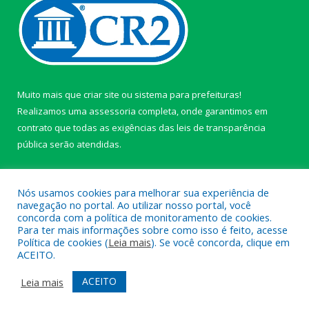
Muito mais que
criar site
ou
sistema para prefeituras
!
Realizamos uma
assessoria
completa, onde garantimos em
contrato que todas as exigências das
leis de transparência
pública
serão atendidas.
Conheça o
PNTP
e o
Radar da Transparência Pública
Nós usamos cookies para melhorar sua experiência de
navegação no portal. Ao utilizar nosso portal, você
concorda com a política de monitoramento de cookies.
Para ter mais informações sobre como isso é feito, acesse
Política de cookies (
Leia mais
). Se você concorda, clique em
Todos os direitos reservados a câmara de Paragominas.
ACEITO.
Mapa do Site
Acessar Área Administrativa
ACEITO
Leia mais
Acessar Webmail