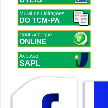
Mural de Licitações
DO TCM-PA
Contracheque
ONLINE
Acessar
SAPL