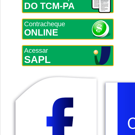
DO TCM-PA
Contracheque
ONLINE
Acessar
SAPL