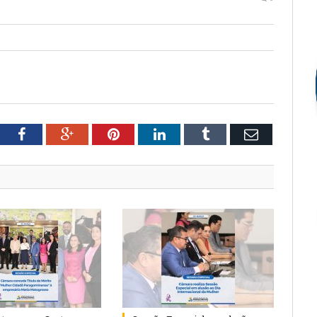
tter
Facebook
Google+
Pinterest
LinkedIn
Tumblr
Email