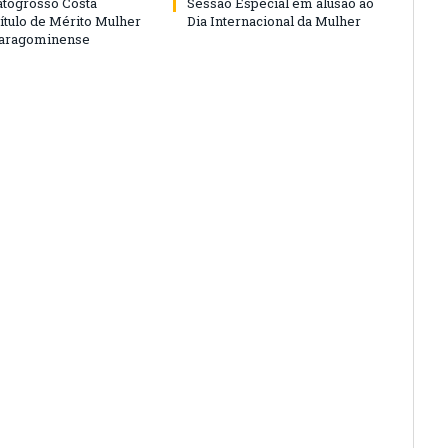
togrosso Costa
Sessão Especial em alusão ao
ítulo de Mérito Mulher
Dia Internacional da Mulher
Paragominense