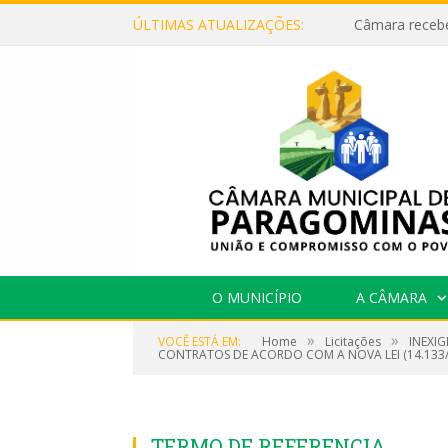
ÚLTIMAS ATUALIZAÇÕES:
O MUNICÍPIO
A CÂMARA
»
»
VOCÊ ESTÁ EM:
Home
Licitações
INEXI
CONTRATOS DE ACORDO COM A NOVA LEI (14.133/
TERMO DE REFERENCIA