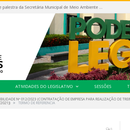
Câmara recebe palestra da Secretária Municipal de Meio Ambiente sobre as ações da “SEMANA DO MEIO AMBIENTE”
ATIVIDADES DO LEGISLATIVO
SESSÕES
T
GIBILIDADE Nº 012/2023 (CONTRATAÇÃO DE EMPRESA PARA REALIZAÇÃO DE TRE
»
2021))
TERMO DE REFERENCIA
0