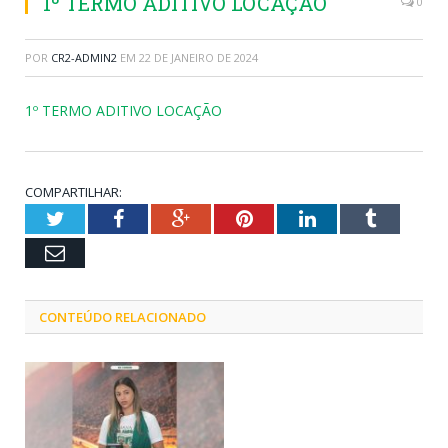
1º TERMO ADITIVO LOCAÇÃO
0
POR
CR2-ADMIN2
EM
22 DE JANEIRO DE 2024
1º TERMO ADITIVO LOCAÇÃO
COMPARTILHAR:
Twitter
Facebook
Google+
Pinterest
LinkedIn
Tumblr
Email
CONTEÚDO RELACIONADO