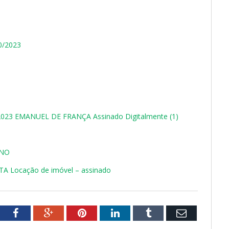
0/2023
23 EMANUEL DE FRANÇA Assinado Digitalmente (1)
RNO
 TA Locação de imóvel – assinado
tter
Facebook
Google+
Pinterest
LinkedIn
Tumblr
Email