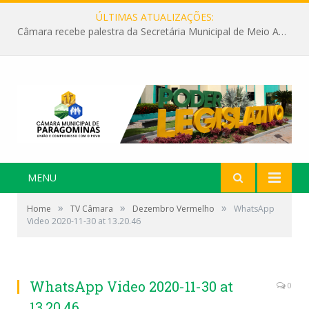
ÚLTIMAS ATUALIZAÇÕES:
Câmara recebe palestra da Secretária Municipal de Meio Ambiente sobre as ações da “SEMANA DO MEIO AMBIENTE”
MENU
»
»
»
Home
TV Câmara
Dezembro Vermelho
WhatsApp
Video 2020-11-30 at 13.20.46
WhatsApp Video 2020-11-30 at
0
13.20.46