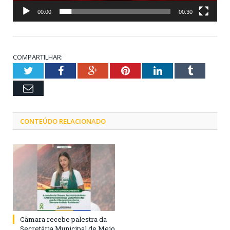
00:00
00:30
COMPARTILHAR:
Twitter
Facebook
Google+
Pinterest
LinkedIn
Tumblr
Email
CONTEÚDO RELACIONADO
Câmara recebe palestra da
Secretária Municipal de Meio