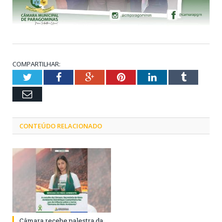
COMPARTILHAR:
Twitter
Facebook
Google+
Pinterest
LinkedIn
Tumblr
Email
CONTEÚDO RELACIONADO
Câmara recebe palestra da