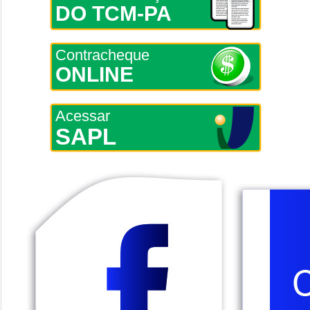
DO TCM-PA
Contracheque
ONLINE
Acessar
SAPL