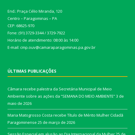
End.: Praça Célio Miranda, 120
Centro – Paragominas – PA
CEP: 68625-970
Fone: (91) 3729-3344 / 3729-7922
Horário de atendimento: 08:00 às 14:00
E-mail: cmp.ouv@camaraparagominas.pa.gov.br
ÚLTIMAS PUBLICAÇÕES
Câmara recebe palestra da Secretária Municipal de Meio
Ambiente sobre as ações da “SEMANA DO MEIO AMBIENTE”
3 de
maio de 2026
Maria Matogrosso Costa recebe Título de Mérito Mulher Cidadã
Paragominense
25 de março de 2026
Sessão Especial em alusão ao Dia Internacional da Mulher
25 de