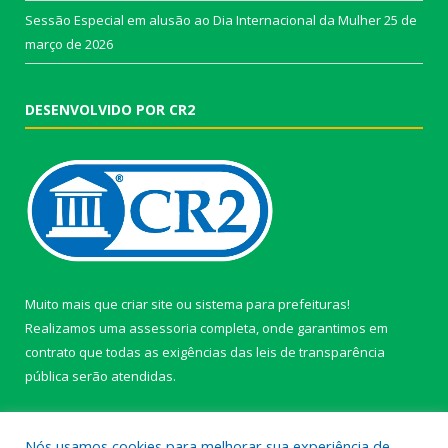
Sessão Especial em alusão ao Dia Internacional da Mulher
25 de
março de 2026
DESENVOLVIDO POR CR2
Muito mais que
criar site
ou
sistema para prefeituras
!
Realizamos uma
assessoria
completa, onde garantimos em
contrato que todas as exigências das
leis de transparência
pública
serão atendidas.
Conheça o
PNTP
e o
Radar da Transparência Pública
Nós usamos cookies para melhorar sua experiência de